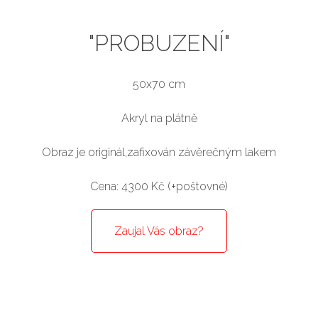
"PROBUZENÍ"
50x70 cm
Akryl na plátně
Obraz je originál,zafixován závěrečným lakem
Cena: 4300 Kč (+poštovné)
Zaujal Vás obraz?