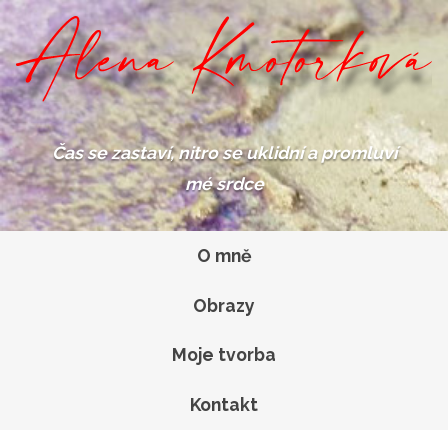
Čas se zastaví,
nitro se uklidní
a promluví
mé srdce
O mně
Obrazy
Moje tvorba
Kontakt