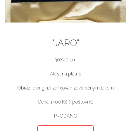
"JARO"
30X40 cm
Akryl na plátně
Obraz je originál,zafixován závěrečným lakem
Cena: 1400 Kč (+poštovné)
PRODÁNO