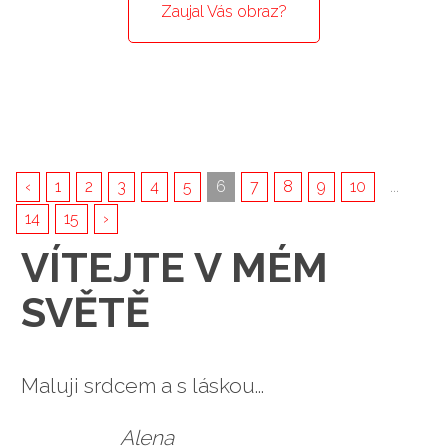
Zaujal Vás obraz?
‹
1
2
3
4
5
6
7
8
9
10
...
14
15
›
VÍTEJTE V MÉM
SVĚTĚ
Maluji srdcem a s láskou...
Alena