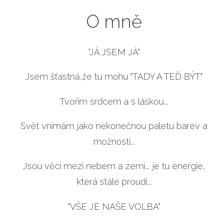
O mně
"JÁ JSEM JÁ"
Jsem šťastná,že tu mohu "TADY A TEĎ BÝT"
Tvořím srdcem a s láskou...
Svět vnímám jako nekonečnou paletu barev a
možností...
Jsou věci mezi nebem a zemí... je tu energie,
která stále proudí...
"VŠE JE NAŠE VOLBA"