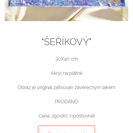
"ŠEŘÍKOVÝ"
30X40 cm
Akryl na plátně
Obraz je originál,zafixován závěrečným lakem
PRODÁNO
Cena: 2900Kč (+poštovné)