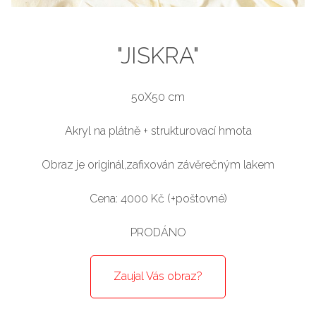
"JISKRA"
50X50 cm
Akryl na plátně + strukturovací hmota
Obraz je originál,zafixován závěrečným lakem
Cena: 4000 Kč (+poštovné)
PRODÁNO
Zaujal Vás obraz?