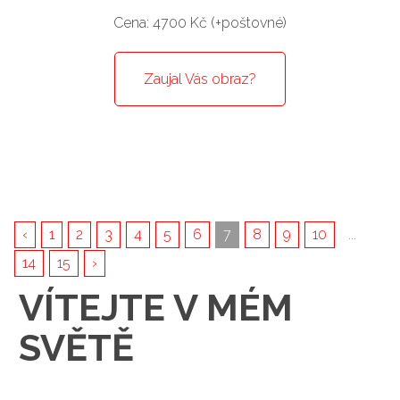
Cena: 4700 Kč (+poštovné)
Zaujal Vás obraz?
‹
1
2
3
4
5
6
7
8
9
10
...
14
15
›
VÍTEJTE V MÉM
SVĚTĚ