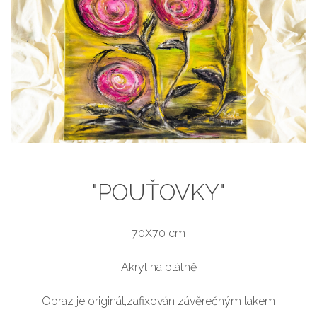
"POUŤOVKY"
70X70 cm
Akryl na plátně
Obraz je originál,zafixován závěrečným lakem