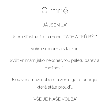
O mně
"JÁ JSEM JÁ"
Jsem šťastná,že tu mohu "TADY A TEĎ BÝT"
Tvořím srdcem a s láskou...
Svět vnímám jako nekonečnou paletu barev a
možností...
Jsou věci mezi nebem a zemí... je tu energie,
která stále proudí...
"VŠE JE NAŠE VOLBA"