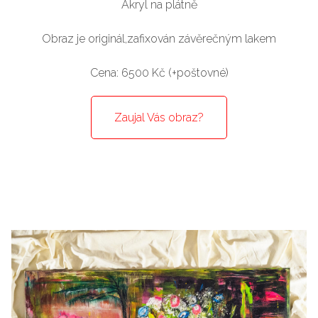
Akryl na plátně
Obraz je originál,zafixován závěrečným lakem
Cena: 6500 Kč (+poštovné)
Zaujal Vás obraz?