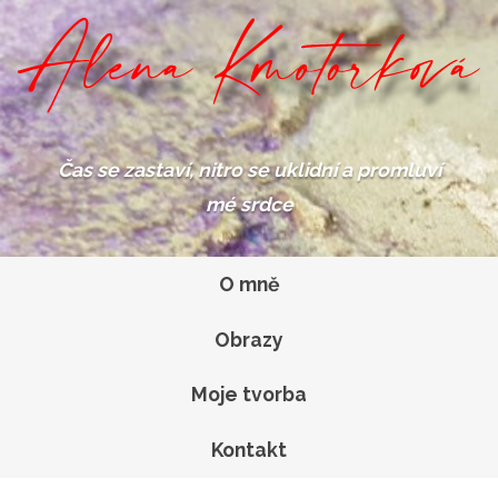
Čas se zastaví,
nitro se uklidní
a promluví
mé srdce
O mně
Obrazy
Moje tvorba
Kontakt