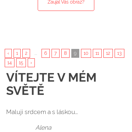
Zaujal Vás obraz?
‹
1
2
...
6
7
8
9
10
11
12
13
14
15
›
VÍTEJTE V MÉM
SVĚTĚ
Maluji srdcem a s láskou...
Alena