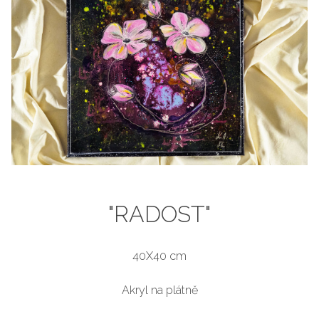
"RADOST"
40X40 cm
Akryl na plátně