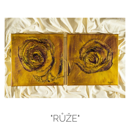
"RŮŽE"