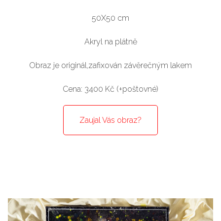
50X50 cm
Akryl na plátně
Obraz je originál,zafixován závěrečným lakem
Cena: 3400 Kč (+poštovné)
Zaujal Vás obraz?