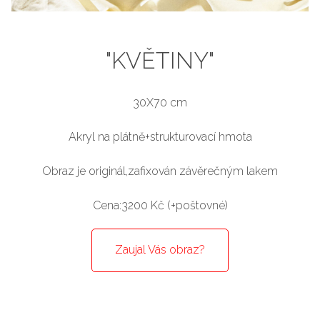
"KVĚTINY"
30X70 cm
Akryl na plátně+strukturovací hmota
Obraz je originál,zafixován závěrečným lakem
Cena:3200 Kč (+poštovné)
Zaujal Vás obraz?