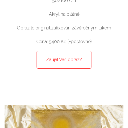
50X100 cm
Akryl na plátně
Obraz je originál,zafixován závěrečným lakem
Cena: 5400 Kč (+poštovné)
Zaujal Vás obraz?