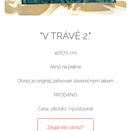
"V TRÁVĚ 2."
40X70 cm
Akryl na plátně
Obraz je originál,zafixován závěrečným lakem
PRODÁNO
Cena: 2800Kč (+poštovné)
Zaujal Vás obraz?