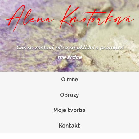
Čas se zastaví,
nitro se uklidní
a promluví
mé srdce
O mně
Obrazy
Moje tvorba
Kontakt