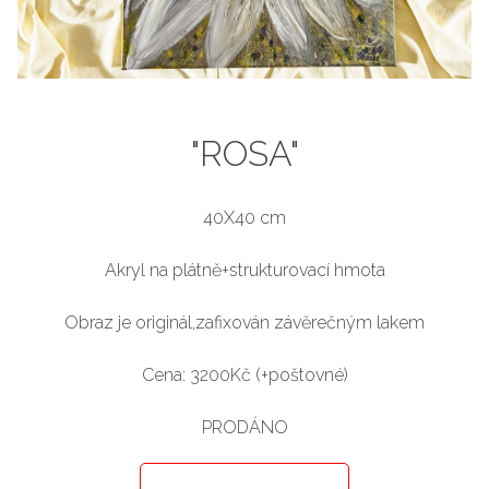
"ROSA"
40X40 cm
Akryl na plátně+strukturovací hmota
Obraz je originál,zafixován závěrečným lakem
Cena: 3200Kč (+poštovné)
PRODÁNO