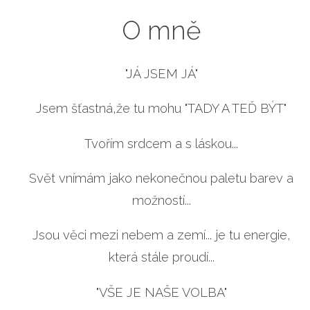
O mně
"JÁ JSEM JÁ"
Jsem šťastná,že tu mohu "TADY A TEĎ BÝT"
Tvořím srdcem a s láskou...
Svět vnímám jako nekonečnou paletu barev a
možností...
Jsou věci mezi nebem a zemí... je tu energie,
která stále proudí...
"VŠE JE NAŠE VOLBA"